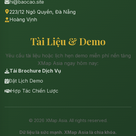
hi@baocao.site
223/12 Ngô Quyền, Đà Nẵng
Hoàng Vịnh
Tài Liệu & Demo
Yêu cầu tài liệu hoặc lịch hẹn demo miễn phí nền tảng
XMap Asia ngay hôm nay:
Tải Brochure Dịch Vụ
Đặt Lịch Demo
Hợp Tác Chiến Lược
©
2026
XMap Asia. All rights reserved.
Dữ liệu là sức mạnh. XMap Asia là chìa khóa.