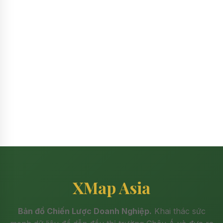
XMap Asia
Bản đồ Chiến Lược Doanh Nghiệp.
Khai thác sức