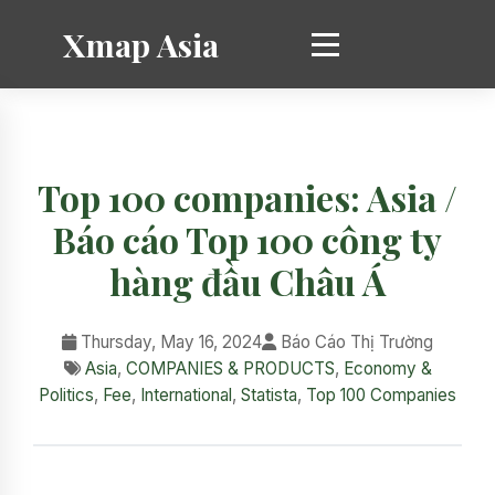
Xmap Asia
Top 100 companies: Asia /
Báo cáo Top 100 công ty
hàng đầu Châu Á
Thursday, May 16, 2024
Báo Cáo Thị Trường
Asia
,
COMPANIES & PRODUCTS
,
Economy &
Politics
,
Fee
,
International
,
Statista
,
Top 100 Companies