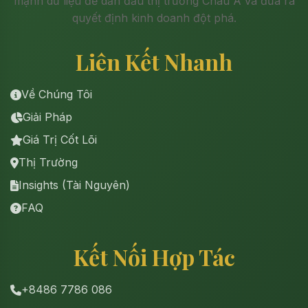
mạnh dữ liệu để dẫn đầu thị trường Châu Á và đưa ra
quyết định kinh doanh đột phá.
Liên Kết Nhanh
Về Chúng Tôi
Giải Pháp
Giá Trị Cốt Lõi
Thị Trường
Insights (Tài Nguyên)
FAQ
Kết Nối Hợp Tác
+8486 7786 086