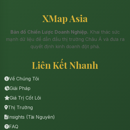
XMap Asia
Bản đồ Chiến Lược Doanh Nghiệp.
Khai thác sức
mạnh dữ liệu để dẫn đầu thị trường Châu Á và đưa ra
quyết định kinh doanh đột phá.
Liên Kết Nhanh
Về Chúng Tôi
Giải Pháp
Giá Trị Cốt Lõi
Thị Trường
Insights (Tài Nguyên)
FAQ