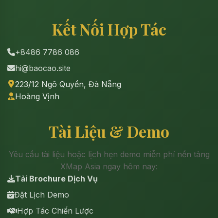
Kết Nối Hợp Tác
+8486 7786 086
hi@baocao.site
223/12 Ngô Quyền, Đà Nẵng
Hoàng Vịnh
Tài Liệu & Demo
Yêu cầu tài liệu hoặc lịch hẹn demo miễn phí nền tảng
XMap Asia ngay hôm nay:
Tải Brochure Dịch Vụ
Đặt Lịch Demo
Hợp Tác Chiến Lược