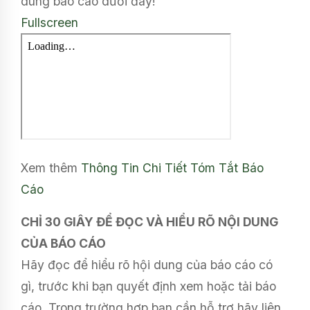
dung báo cáo dưới đây!
Fullscreen
Xem thêm
Thông Tin Chi Tiết
Tóm Tắt Báo
Cáo
CHỈ 30 GIÂY ĐỂ ĐỌC VÀ HIỂU RÕ NỘI DUNG
CỦA BÁO CÁO
Hãy đọc để hiểu rõ hội dung của báo cáo có
gì, trước khi bạn quyết định xem hoặc tải báo
cáo. Trong trường hợp bạn cần hỗ trợ hãy liên