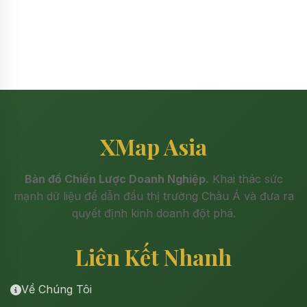
XMap Asia
Bản đồ Chiến Lược Doanh Nghiệp.
Khai thác sức
mạnh dữ liệu để dẫn đầu thị trường Châu Á và đưa ra
quyết định kinh doanh đột phá.
Liên Kết Nhanh
Về Chúng Tôi