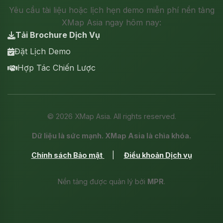
Yêu cầu tài liệu hoặc lịch hẹn demo miễn phí nền tảng
XMap Asia ngay hôm nay:
Tải Brochure Dịch Vụ
Đặt Lịch Demo
Hợp Tác Chiến Lược
©
2026
XMap Asia. All rights reserved.
Dữ liệu là sức mạnh. XMap Asia là chìa khóa.
Chính sách Bảo mật
|
Điều khoản Dịch vụ
Nền tảng được quản lý bởi
MPR
.