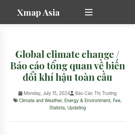
Xmap Asia
Global climate change /
Báo cáo tổng quan về biến
đổi khí hậu toàn cầu
Monday, July 15, 2024
Báo Cáo Thị Trường
Climate and Weather
,
Energy & Environment
,
Fee
,
Statista
,
Updating