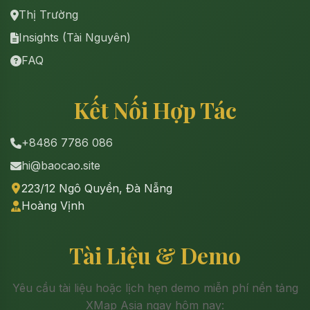
Thị Trường
Insights (Tài Nguyên)
FAQ
Kết Nối Hợp Tác
+8486 7786 086
hi@baocao.site
223/12 Ngô Quyền, Đà Nẵng
Hoàng Vịnh
Tài Liệu & Demo
Yêu cầu tài liệu hoặc lịch hẹn demo miễn phí nền tảng
XMap Asia ngay hôm nay: