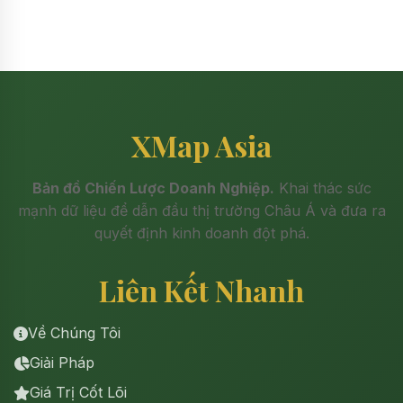
XMap Asia
Bản đồ Chiến Lược Doanh Nghiệp.
Khai thác sức
mạnh dữ liệu để dẫn đầu thị trường Châu Á và đưa ra
quyết định kinh doanh đột phá.
Liên Kết Nhanh
Về Chúng Tôi
Giải Pháp
Giá Trị Cốt Lõi