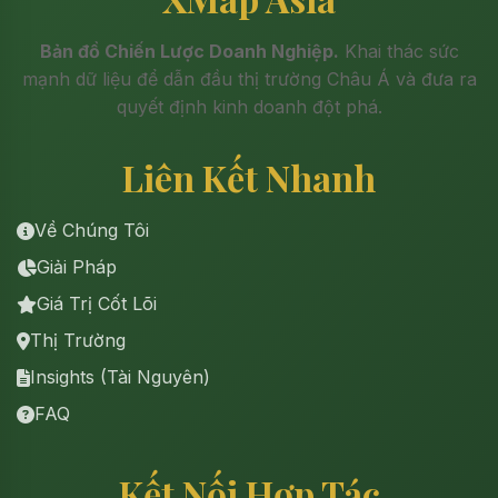
Bản đồ Chiến Lược Doanh Nghiệp.
Khai thác sức
mạnh dữ liệu để dẫn đầu thị trường Châu Á và đưa ra
quyết định kinh doanh đột phá.
Liên Kết Nhanh
Về Chúng Tôi
Giải Pháp
Giá Trị Cốt Lõi
Thị Trường
Insights (Tài Nguyên)
FAQ
Kết Nối Hợp Tác