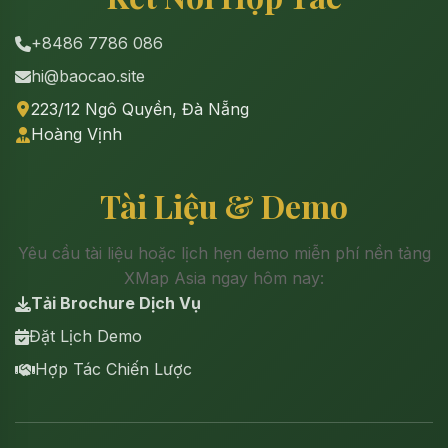
+8486 7786 086
hi@baocao.site
223/12 Ngô Quyền, Đà Nẵng
Hoàng Vịnh
Tài Liệu & Demo
Yêu cầu tài liệu hoặc lịch hẹn demo miễn phí nền tảng
XMap Asia ngay hôm nay:
Tải Brochure Dịch Vụ
Đặt Lịch Demo
Hợp Tác Chiến Lược