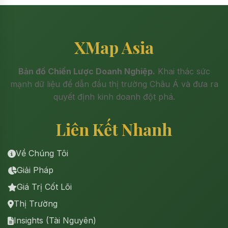
XMap Asia
Bản đồ Chiến Lược Doanh Nghiệp.
Khai thác sức
mạnh dữ liệu để dẫn đầu thị trường Châu Á và đưa ra
quyết định kinh doanh đột phá.
Liên Kết Nhanh
Về Chúng Tôi
Giải Pháp
Giá Trị Cốt Lõi
Thị Trường
Insights (Tài Nguyên)