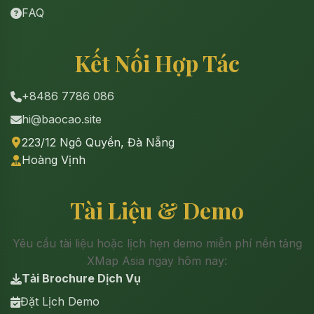
FAQ
Kết Nối Hợp Tác
+8486 7786 086
hi@baocao.site
223/12 Ngô Quyền, Đà Nẵng
Hoàng Vịnh
Tài Liệu & Demo
Yêu cầu tài liệu hoặc lịch hẹn demo miễn phí nền tảng
XMap Asia ngay hôm nay:
Tải Brochure Dịch Vụ
Đặt Lịch Demo