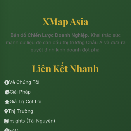
XMap Asia
Bản đồ Chiến Lược Doanh Nghiệp.
Khai thác sức
mạnh dữ liệu để dẫn đầu thị trường Châu Á và đưa ra
quyết định kinh doanh đột phá.
Liên Kết Nhanh
Về Chúng Tôi
Giải Pháp
Giá Trị Cốt Lõi
Thị Trường
Insights (Tài Nguyên)
FAQ