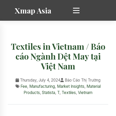
Xmap Asia
Textiles in Vietnam / Báo
cáo Ngành Dệt May tại
Việt Nam
Thursday, July 4, 2024
Báo Cáo Thị Trường
Fee
,
Manufacturing
,
Market Insights
,
Material
Products
,
Statista
,
T
,
Textiles
,
Vietnam