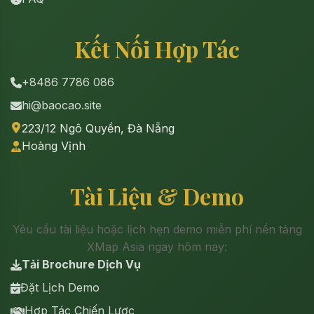
Kết Nối Hợp Tác
+8486 7786 086
hi@baocao.site
223/12 Ngô Quyền, Đà Nẵng
Hoàng Vịnh
Tài Liệu & Demo
Yêu cầu tài liệu hoặc lịch hẹn demo miễn phí nền tảng
XMap Asia ngay hôm nay:
Tải Brochure Dịch Vụ
Đặt Lịch Demo
Hợp Tác Chiến Lược