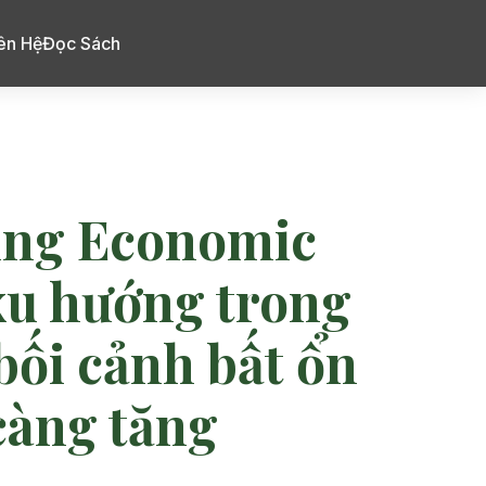
ên Hệ
Đọc Sách
sing Economic
xu hướng trong
bối cảnh bất ổn
 càng tăng