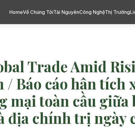
Home
Về Chúng Tôi
Tài Nguyên
Công Nghệ
Thị Trường
Li
obal Trade Amid Ri
 / Báo cáo hân tích 
g mại toàn cầu giữa 
à địa chính trị ngày