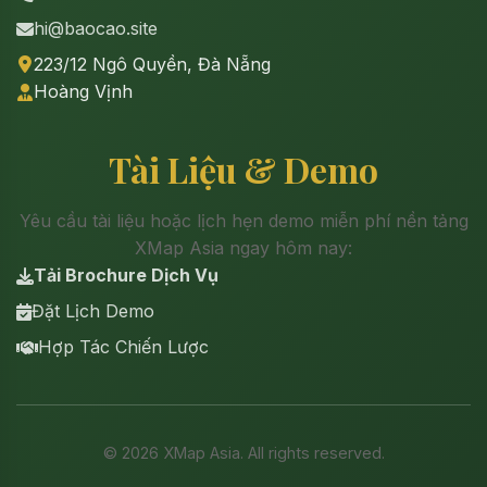
hi@baocao.site
223/12 Ngô Quyền, Đà Nẵng
Hoàng Vịnh
Tài Liệu & Demo
Yêu cầu tài liệu hoặc lịch hẹn demo miễn phí nền tảng
XMap Asia ngay hôm nay:
Tải Brochure Dịch Vụ
Đặt Lịch Demo
Hợp Tác Chiến Lược
©
2026
XMap Asia. All rights reserved.