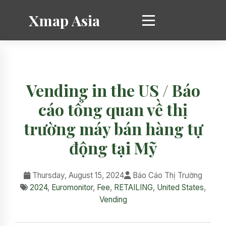
Xmap Asia
Vending in the US / Báo
cáo tổng quan về thị
trường máy bán hàng tự
động tại Mỹ
Thursday, August 15, 2024
Báo Cáo Thị Trường
2024
,
Euromonitor
,
Fee
,
RETAILING
,
United States
,
Vending