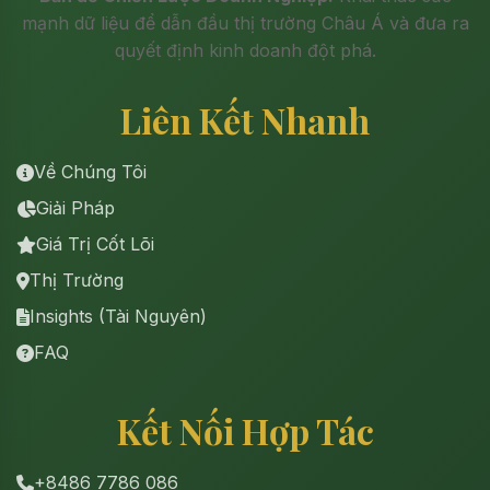
mạnh dữ liệu để dẫn đầu thị trường Châu Á và đưa ra
quyết định kinh doanh đột phá.
Liên Kết Nhanh
Về Chúng Tôi
Giải Pháp
Giá Trị Cốt Lõi
Thị Trường
Insights (Tài Nguyên)
FAQ
Kết Nối Hợp Tác
+8486 7786 086