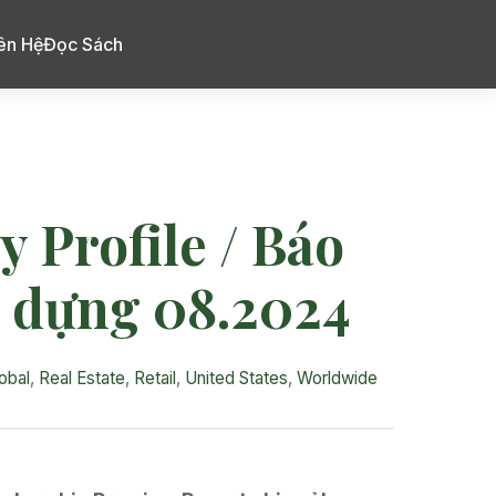
ên Hệ
Đọc Sách
 Profile / Báo
ây dựng 08.2024
obal
,
Real Estate
,
Retail
,
United States
,
Worldwide