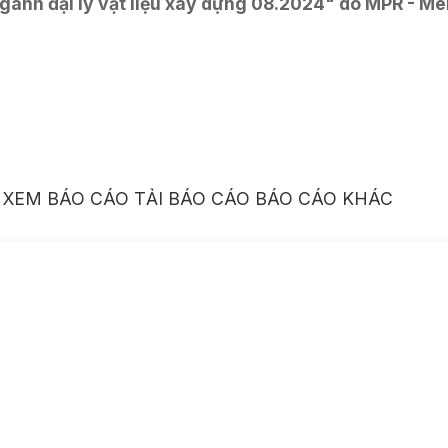
gành đại lý vật liệu xây dựng 08.2024" do MPR - M
XEM BÁO CÁO
TẢI BÁO CÁO
BÁO CÁO KHÁC