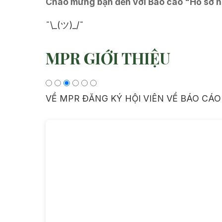
Chào mừng bạn đến với Báo cáo "Hồ sơ n
¯\_(ツ)_/¯
MPR GIỚI THIỆU
VỀ MPR
ĐĂNG KÝ HỘI VIÊN
VỀ BÁO CÁO