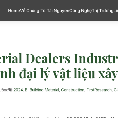
Home
Về Chúng Tôi
Tài Nguyên
Công Nghệ
Thị Trường
Li
rial Dealers Industry
h đại lý vật liệu x
rường
2024
,
B
,
Building Material
,
Construction
,
FirstResearch
,
Gl