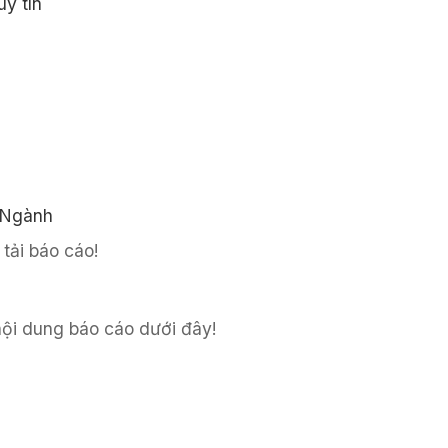
y tín
 Ngành
tải báo cáo!
 nội dung báo cáo dưới đây!