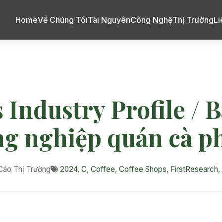
Home
Về Chúng Tôi
Tài Nguyên
Công Nghệ
Thị Trường
Li
 Industry Profile / 
g nghiệp quán cà p
áo Thị Trường
2024
,
C
,
Coffee
,
Coffee Shops
,
FirstResearch
,