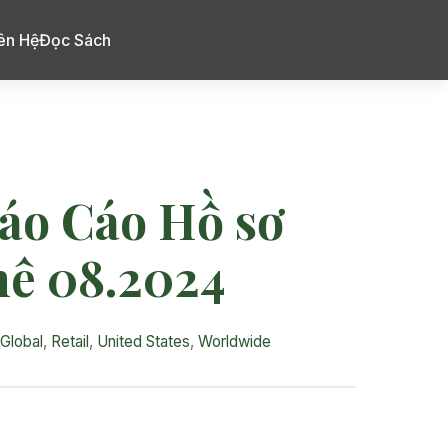
ên Hệ
Đọc Sách
Báo Cáo Hồ sơ
hê 08.2024
Global
,
Retail
,
United States
,
Worldwide