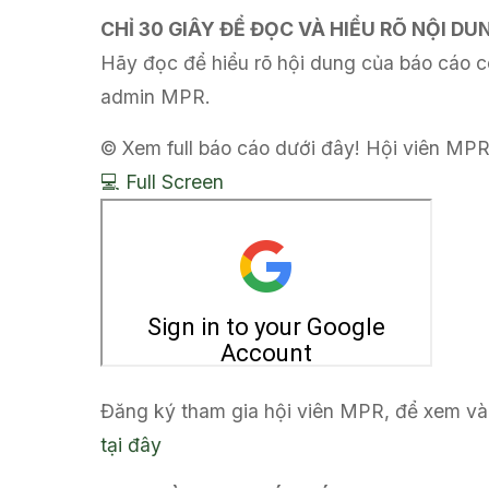
CHỈ 30 GIÂY ĐỂ ĐỌC VÀ HIỂU RÕ NỘI D
Hãy đọc để hiểu rõ hội dung của báo cáo có
admin MPR.
© Xem full báo cáo dưới đây! Hội viên MPR
💻 Full Screen
Đăng ký tham gia hội viên MPR, để xem và 
tại đây