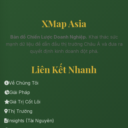
XMap Asia
Bản đồ Chiến Lược Doanh Nghiệp.
Khai thác sức
mạnh dữ liệu để dẫn đầu thị trường Châu Á và đưa ra
quyết định kinh doanh đột phá.
Liên Kết Nhanh
Về Chúng Tôi
Giải Pháp
Giá Trị Cốt Lõi
Thị Trường
Insights (Tài Nguyên)