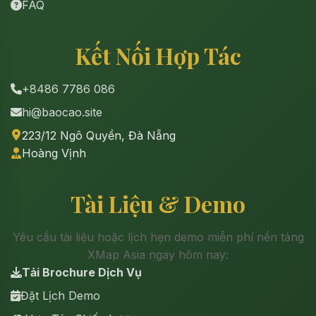
FAQ
Kết Nối Hợp Tác
+8486 7786 086
hi@baocao.site
223/12 Ngô Quyền, Đà Nẵng
Hoàng Vịnh
Tài Liệu & Demo
Yêu cầu tài liệu hoặc lịch hẹn demo miễn phí nền tảng
XMap Asia ngay hôm nay:
Tải Brochure Dịch Vụ
Đặt Lịch Demo