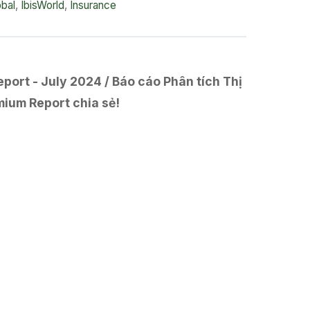
obal
,
IbisWorld
,
Insurance
ort - July 2024 / Báo cáo Phân tích Thị
mium Report chia sẻ!