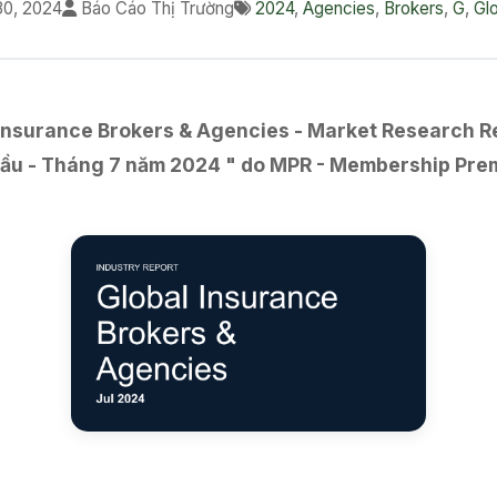
0, 2024
Báo Cáo Thị Trường
2024
,
Agencies
,
Brokers
,
G
,
Gl
nsurance Brokers & Agencies - Market Research Rep
 cầu - Tháng 7 năm 2024 " do MPR - Membership Pre