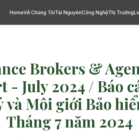
Home
Về Chúng Tôi
Tài Nguyên
Công Nghệ
Thị Trường
Li
ance Brokers & Agen
 - July 2024 / Báo c
ý và Môi giới Bảo hi
Tháng 7 năm 2024