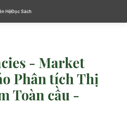
ên Hệ
Đọc Sách
cies - Market
áo Phân tích Thị
ểm Toàn cầu -