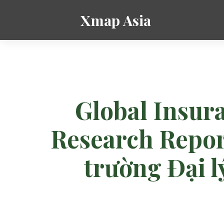
Xmap Asia
Global Insur
Research Report
trường Đại l