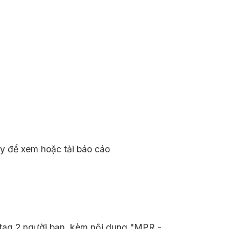
ày để xem hoặc tải báo cáo
 tag 2 người bạn, kèm nội dung "MPR -