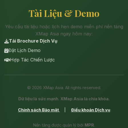
Tài Liệu & Demo
Yêu cầu tài liệu hoặc lịch hẹn demo miễn phí nền tảng
XMap Asia ngay hôm nay:
Tải Brochure Dịch Vụ
Đặt Lịch Demo
Hợp Tác Chiến Lược
©
2026
XMap Asia. All rights reserved.
Dữ liệu là sức mạnh. XMap Asia là chìa khóa.
Chính sách Bảo mật
|
Điều khoản Dịch vụ
Nền tảng được quản lý bởi
MPR
.