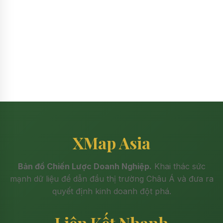
XMap Asia
Bản đồ Chiến Lược Doanh Nghiệp.
Khai thác sức
mạnh dữ liệu để dẫn đầu thị trường Châu Á và đưa ra
quyết định kinh doanh đột phá.
Liên Kết Nhanh