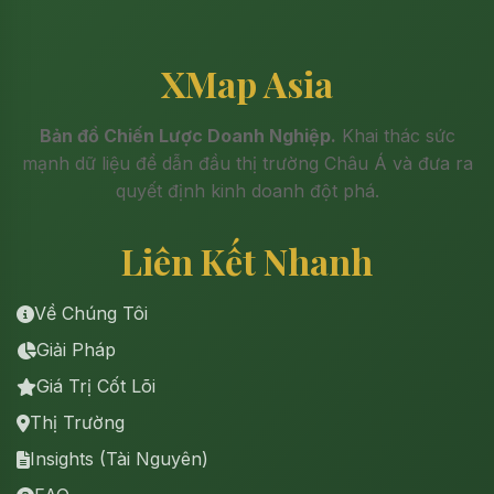
XMap Asia
Bản đồ Chiến Lược Doanh Nghiệp.
Khai thác sức
mạnh dữ liệu để dẫn đầu thị trường Châu Á và đưa ra
quyết định kinh doanh đột phá.
Liên Kết Nhanh
Về Chúng Tôi
Giải Pháp
Giá Trị Cốt Lõi
Thị Trường
Insights (Tài Nguyên)