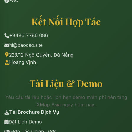
FAQ
Kết Nối Hợp Tác
+8486 7786 086
hi@baocao.site
223/12 Ngô Quyền, Đà Nẵng
Hoàng Vịnh
Tài Liệu & Demo
Yêu cầu tài liệu hoặc lịch hẹn demo miễn phí nền tảng
XMap Asia ngay hôm nay:
Tải Brochure Dịch Vụ
Đặt Lịch Demo
Hợp Tác Chiến Lược