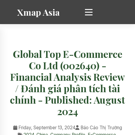
Xmap Asia
Global Top E-Commerce
Co Ltd (002640) -
Financial Analysis Review
/ Đánh giá phân tích tài
chính - Published: August
2024
Friday, September 13, 2024
Báo Cáo Thị Trường
2024
,
China
,
Company Profile
,
E-Commerce
,