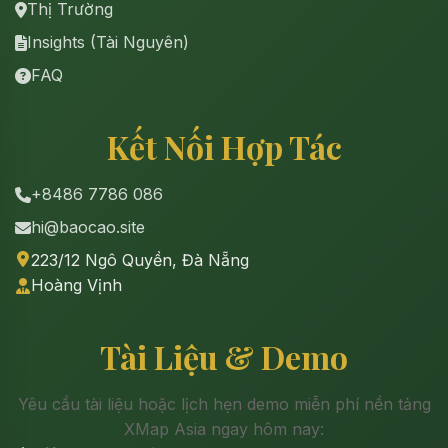
Thị Trường
Insights (Tài Nguyên)
FAQ
Kết Nối Hợp Tác
+8486 7786 086
hi@baocao.site
223/12 Ngô Quyền, Đà Nẵng
Hoàng Vịnh
Tài Liệu & Demo
Yêu cầu tài liệu hoặc lịch hẹn demo miễn phí nền tảng
XMap Asia ngay hôm nay: