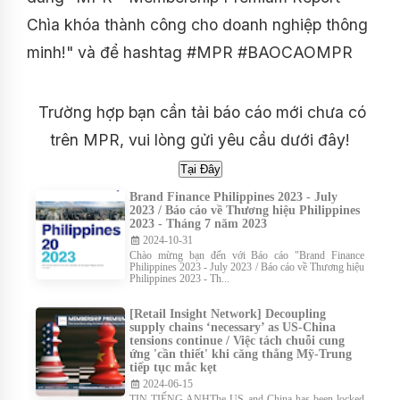
Chìa khóa thành công cho doanh nghiệp thông
minh!" và để hashtag #MPR #BAOCAOMPR
Trường hợp bạn cần tải báo cáo mới chưa có
trên MPR, vui lòng gửi yêu cầu dưới đây!
Brand Finance Philippines 2023 - July
2023 / Báo cáo về Thương hiệu Philippines
2023 - Tháng 7 năm 2023
2024-10-31
Chào mừng bạn đến với Báo cáo "Brand Finance
Philippines 2023 - July 2023 / Báo cáo về Thương hiệu
Philippines 2023 - Th...
[Retail Insight Network] Decoupling
supply chains ‘necessary’ as US-China
tensions continue / Việc tách chuỗi cung
ứng 'cần thiết' khi căng thẳng Mỹ-Trung
tiếp tục mắc kẹt
2024-06-15
TIN TIẾNG ANHThe US and China has been locked