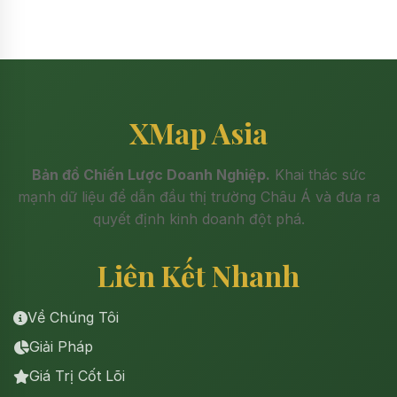
XMap Asia
Bản đồ Chiến Lược Doanh Nghiệp.
Khai thác sức
mạnh dữ liệu để dẫn đầu thị trường Châu Á và đưa ra
quyết định kinh doanh đột phá.
Liên Kết Nhanh
Về Chúng Tôi
Giải Pháp
Giá Trị Cốt Lõi