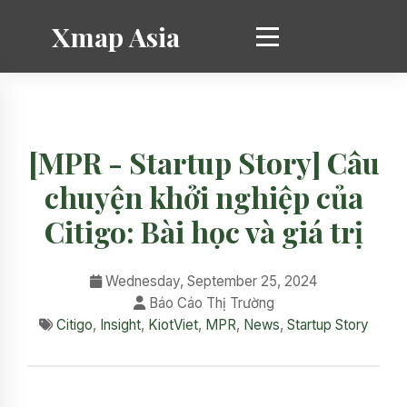
Xmap Asia
[MPR - Startup Story] Câu
chuyện khởi nghiệp của
Citigo: Bài học và giá trị
Wednesday, September 25, 2024
Báo Cáo Thị Trường
Citigo
,
Insight
,
KiotViet
,
MPR
,
News
,
Startup Story