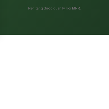
Nền tảng được quản lý bởi
MPR
.