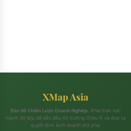
XMap Asia
Bản đồ Chiến Lược Doanh Nghiệp.
Khai thác sức
mạnh dữ liệu để dẫn đầu thị trường Châu Á và đưa ra
quyết định kinh doanh đột phá.