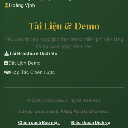
Hoàng Vịnh
Tài Liệu & Demo
Yêu cầu tài liệu hoặc lịch hẹn demo miễn phí nền tảng
XMap Asia ngay hôm nay:
Tải Brochure Dịch Vụ
Đặt Lịch Demo
Hợp Tác Chiến Lược
©
2026
XMap Asia. All rights reserved.
Dữ liệu là sức mạnh. XMap Asia là chìa khóa.
Chính sách Bảo mật
|
Điều khoản Dịch vụ