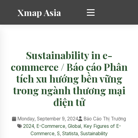
Xmap Asia
Sustainability in e-
commerce / Báo cáo Phân
tích xu hướng bền vững
trong ngành thương mại
điện tử
Monday, September 9, 2024
Báo Cáo Thị Trường
2024
,
E-Commerce
,
Global
,
Key Figures of E-
Commerce
,
S
,
Statista
,
Sustainability