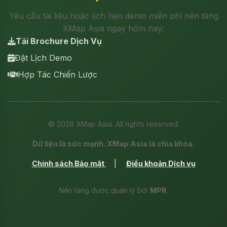
Yêu cầu tài liệu hoặc lịch hẹn demo miễn phí nền tảng
XMap Asia ngay hôm nay:
Tải Brochure Dịch Vụ
Đặt Lịch Demo
Hợp Tác Chiến Lược
©
2026
XMap Asia. All rights reserved.
Dữ liệu là sức mạnh. XMap Asia là chìa khóa.
Chính sách Bảo mật
|
Điều khoản Dịch vụ
Nền tảng được quản lý bởi
MPR
.