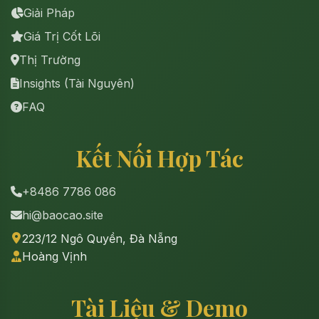
Giải Pháp
Giá Trị Cốt Lõi
Thị Trường
Insights (Tài Nguyên)
FAQ
Kết Nối Hợp Tác
+8486 7786 086
hi@baocao.site
223/12 Ngô Quyền, Đà Nẵng
Hoàng Vịnh
Tài Liệu & Demo