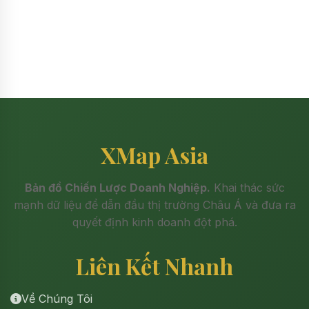
XMap Asia
Bản đồ Chiến Lược Doanh Nghiệp.
Khai thác sức
mạnh dữ liệu để dẫn đầu thị trường Châu Á và đưa ra
quyết định kinh doanh đột phá.
Liên Kết Nhanh
Về Chúng Tôi