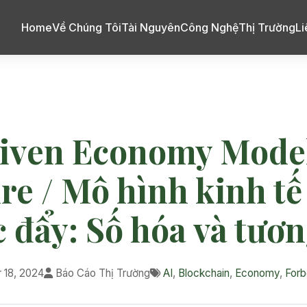
Home
Về Chúng Tôi
Tài Nguyên
Công Nghệ
Thị Trường
Li
ven Economy Model:
re / Mô hình kinh tế
 đẩy: Số hóa và tươn
18, 2024
Báo Cáo Thị Trường
AI
,
Blockchain
,
Economy
,
Forb