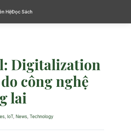
ên Hệ
Đọc Sách
 Digitalization
 do công nghệ
g lai
es
,
IoT
,
News
,
Technology