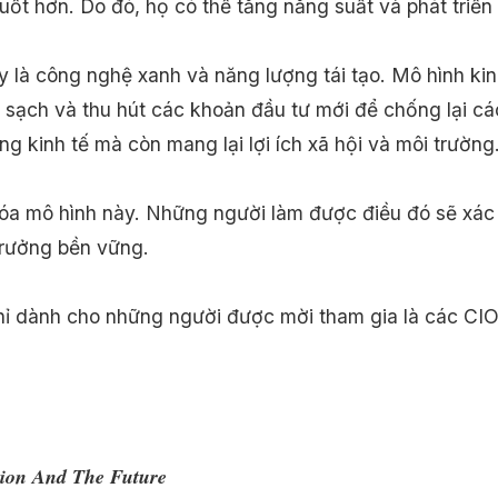
uốt hơn. Do đó, họ có thể tăng năng suất và phát triển
 là công nghệ xanh và năng lượng tái tạo. Mô hình ki
g sạch và thu hút các khoản đầu tư mới để chống lại cá
g kinh tế mà còn mang lại lợi ích xã hội và môi trường
i hóa mô hình này. Những người làm được điều đó sẽ xác đ
trưởng bền vững.
hỉ dành cho những người được mời tham gia là các C
tion And The Future