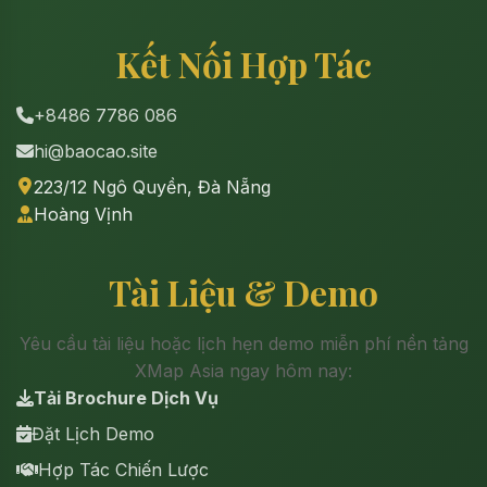
Kết Nối Hợp Tác
+8486 7786 086
hi@baocao.site
223/12 Ngô Quyền, Đà Nẵng
Hoàng Vịnh
Tài Liệu & Demo
Yêu cầu tài liệu hoặc lịch hẹn demo miễn phí nền tảng
XMap Asia ngay hôm nay:
Tải Brochure Dịch Vụ
Đặt Lịch Demo
Hợp Tác Chiến Lược