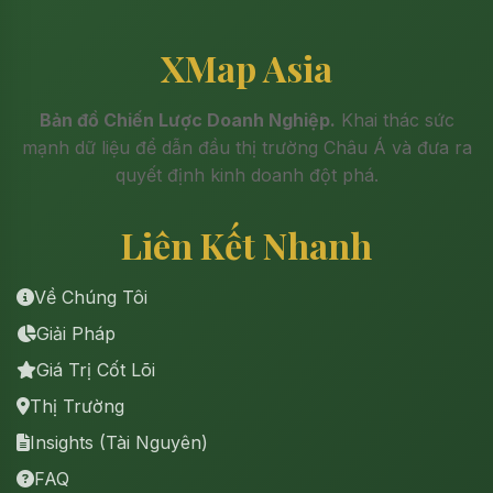
XMap Asia
Bản đồ Chiến Lược Doanh Nghiệp.
Khai thác sức
mạnh dữ liệu để dẫn đầu thị trường Châu Á và đưa ra
quyết định kinh doanh đột phá.
Liên Kết Nhanh
Về Chúng Tôi
Giải Pháp
Giá Trị Cốt Lõi
Thị Trường
Insights (Tài Nguyên)
FAQ