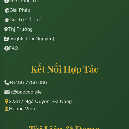
Về Chúng Tôi
Giải Pháp
Giá Trị Cốt Lõi
Thị Trường
Insights (Tài Nguyên)
FAQ
Kết Nối Hợp Tác
+8486 7786 086
hi@baocao.site
223/12 Ngô Quyền, Đà Nẵng
Hoàng Vịnh