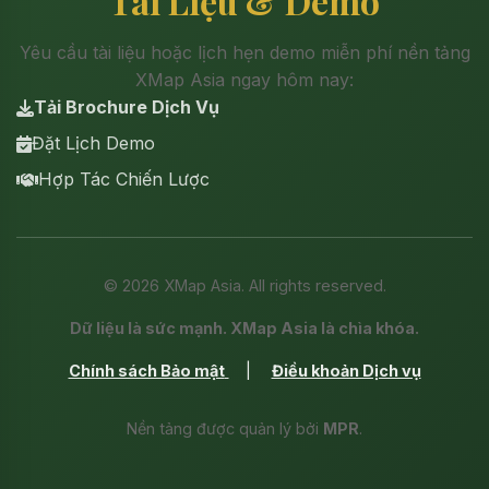
Tài Liệu & Demo
Yêu cầu tài liệu hoặc lịch hẹn demo miễn phí nền tảng
XMap Asia ngay hôm nay:
Tải Brochure Dịch Vụ
Đặt Lịch Demo
Hợp Tác Chiến Lược
©
2026
XMap Asia. All rights reserved.
Dữ liệu là sức mạnh. XMap Asia là chìa khóa.
Chính sách Bảo mật
|
Điều khoản Dịch vụ
Nền tảng được quản lý bởi
MPR
.