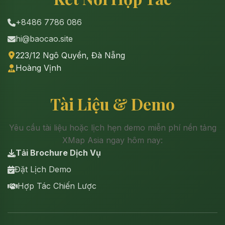
+8486 7786 086
hi@baocao.site
223/12 Ngô Quyền, Đà Nẵng
Hoàng Vịnh
Tài Liệu & Demo
Yêu cầu tài liệu hoặc lịch hẹn demo miễn phí nền tảng
XMap Asia ngay hôm nay:
Tải Brochure Dịch Vụ
Đặt Lịch Demo
Hợp Tác Chiến Lược