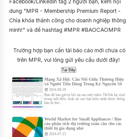
Facebook/Linkedin tag 2 người bạn, kèm nội
dung "MPR - Membership Premium Report -
Chìa khóa thành công cho doanh nghiệp thông
minh!" và để hashtag #MPR #BAOCAOMPR
Trường hợp bạn cần tải báo cáo mới chưa có
trên MPR, vui lòng gửi yêu cầu dưới đây!
Mạng Xã Hội: Cầu Nối Giữa Thương Hiệu
và Người Tiêu Dùng Trong Kỷ Nguyên Số
2024-09-29
Bạn đã bao giờ tự hỏi tại sao một video TikTok lại viral
trong một đêm, hoặc tại sao bạn luôn nhận được thông
báo từ thư...
World Market for Small Appliances / Báo
cáo phân tích thị trường toàn cầu cho các
thiết bị gia dụng nhỏ
2024-07-23