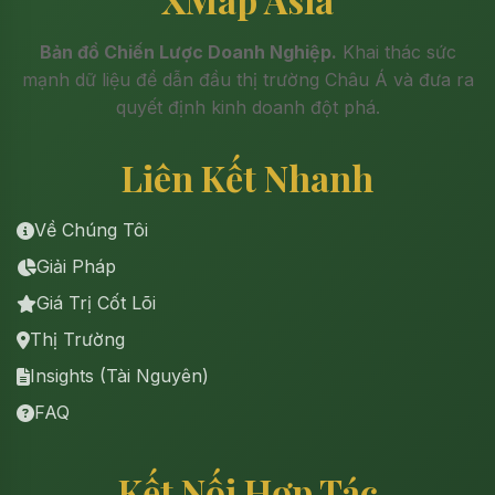
Bản đồ Chiến Lược Doanh Nghiệp.
Khai thác sức
mạnh dữ liệu để dẫn đầu thị trường Châu Á và đưa ra
quyết định kinh doanh đột phá.
Liên Kết Nhanh
Về Chúng Tôi
Giải Pháp
Giá Trị Cốt Lõi
Thị Trường
Insights (Tài Nguyên)
FAQ
Kết Nối Hợp Tác