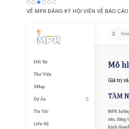
VỀ MPR
ĐĂNG KÝ HỘI VIÊN
VỀ BÁO CÁO