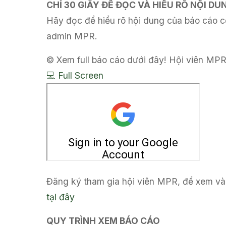
CHỈ 30 GIÂY ĐỂ ĐỌC VÀ HIỂU RÕ NỘI D
Hãy đọc để hiểu rõ hội dung của báo cáo có
admin MPR.
© Xem full báo cáo dưới đây! Hội viên MPR
💻 Full Screen
Đăng ký tham gia hội viên MPR, để xem và 
tại đây
QUY TRÌNH XEM BÁO CÁO