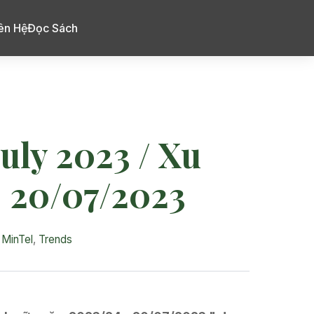
ên Hệ
Đọc Sách
uly 2023 / Xu
 20/07/2023
,
MinTel
,
Trends