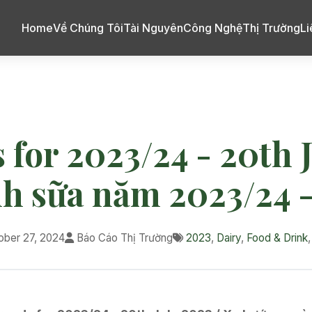
Home
Về Chúng Tôi
Tài Nguyên
Công Nghệ
Thị Trường
Li
 for 2023/24 - 20th J
h sữa năm 2023/24 -
ober 27, 2024
Báo Cáo Thị Trường
2023
,
Dairy
,
Food & Drink