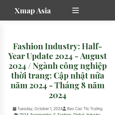
Xmap Asia
Fashion Industry: Half-
Year Update 2024 - August
2024 / Ngành công nghiệp
thời trang: Cập nhật nửa
năm 2024 - Tháng 8 năm
2024
Tuesday, October 1, 2024
Báo Cáo Thị Trường
2024
,
Euromonitor
,
F
,
Fashion
,
Global
,
Industry