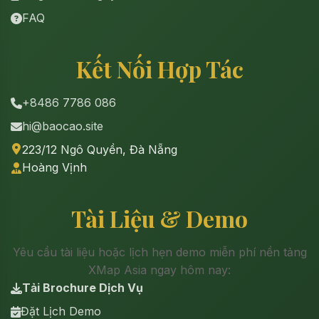
FAQ
Kết Nối Hợp Tác
+8486 7786 086
hi@baocao.site
223/12 Ngô Quyền, Đà Nẵng
Hoàng Vịnh
Tài Liệu & Demo
Yêu cầu tài liệu hoặc lịch hẹn demo miễn phí nền tảng
XMap Asia ngay hôm nay:
Tải Brochure Dịch Vụ
Đặt Lịch Demo