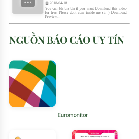
2018-04-18
You can bla bla bla if you want Download this video
for free, Please dont cum inside me sir :) Download
Preview...
NGUỒN BÁO CÁO UY TÍN
Euromonitor