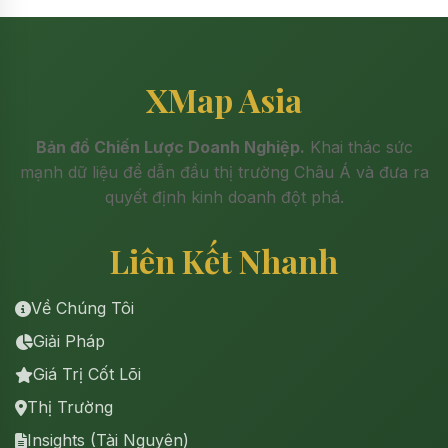
XMap Asia
Bản đồ Chiến Lược Doanh Nghiệp.
Khai thác sức
mạnh dữ liệu để dẫn đầu thị trường Châu Á và đưa ra
quyết định kinh doanh đột phá.
Liên Kết Nhanh
Về Chúng Tôi
Giải Pháp
Giá Trị Cốt Lõi
Thị Trường
Insights (Tài Nguyên)