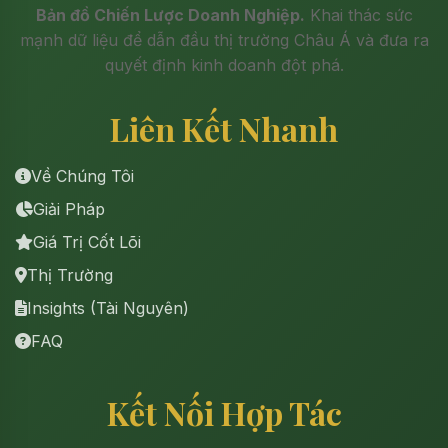
Bản đồ Chiến Lược Doanh Nghiệp.
Khai thác sức
mạnh dữ liệu để dẫn đầu thị trường Châu Á và đưa ra
quyết định kinh doanh đột phá.
Liên Kết Nhanh
Về Chúng Tôi
Giải Pháp
Giá Trị Cốt Lõi
Thị Trường
Insights (Tài Nguyên)
FAQ
Kết Nối Hợp Tác