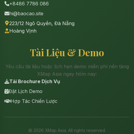
+8486 7786 086
hi@baocao.site
223/12 Ngô Quyền, Đà Nẵng
Hoàng Vịnh
Tài Liệu & Demo
Yêu cầu tài liệu hoặc lịch hẹn demo miễn phí nền tảng
XMap Asia ngay hôm nay:
Tải Brochure Dịch Vụ
Đặt Lịch Demo
Hợp Tác Chiến Lược
©
2026
XMap Asia. All rights reserved.