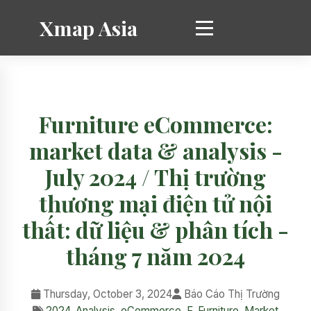
Xmap Asia
Furniture eCommerce:
market data & analysis -
July 2024 / Thị trường
thương mại điện tử nội
thất: dữ liệu & phân tích -
tháng 7 năm 2024
Thursday, October 3, 2024
Báo Cáo Thị Trường
2024
,
Analysis
,
eCommerce
,
F
,
Furniture
,
Market