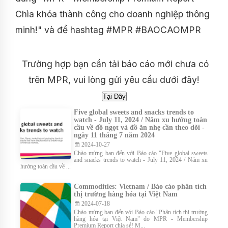
Chìa khóa thành công cho doanh nghiệp thông
minh!" và để hashtag #MPR #BAOCAOMPR
Trường hợp bạn cần tải báo cáo mới chưa có
trên MPR, vui lòng gửi yêu cầu dưới đây!
Five global sweets and snacks trends to
watch - July 11, 2024 / Năm xu hướng toàn
cầu về đồ ngọt và đồ ăn nhẹ cần theo dõi -
ngày 11 tháng 7 năm 2024
2024-10-27
Chào mừng bạn đến với Báo cáo "Five global sweets
and snacks trends to watch - July 11, 2024 / Năm xu
hướng toàn cầu về ...
Commodities: Vietnam / Báo cáo phân tích
thị trường hàng hóa tại Việt Nam
2024-07-18
Chào mừng bạn đến với Báo cáo "Phân tích thị trường
hàng hóa tại Việt Nam" do MPR - Membership
Premium Report chia sẻ! M...