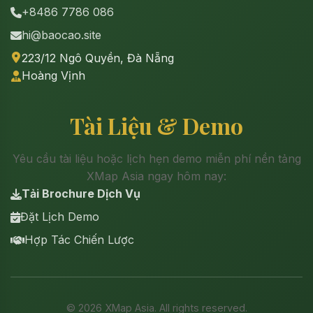
+8486 7786 086
hi@baocao.site
223/12 Ngô Quyền, Đà Nẵng
Hoàng Vịnh
Tài Liệu & Demo
Yêu cầu tài liệu hoặc lịch hẹn demo miễn phí nền tảng
XMap Asia ngay hôm nay:
Tải Brochure Dịch Vụ
Đặt Lịch Demo
Hợp Tác Chiến Lược
©
2026
XMap Asia. All rights reserved.