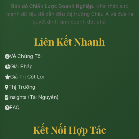
Bản đồ Chiến Lược Doanh Nghiệp.
Khai thác sức
mạnh dữ liệu để dẫn đầu thị trường Châu Á và đưa ra
quyết định kinh doanh đột phá.
Liên Kết Nhanh
Về Chúng Tôi
Giải Pháp
Giá Trị Cốt Lõi
Thị Trường
Insights (Tài Nguyên)
FAQ
Kết Nối Hợp Tác